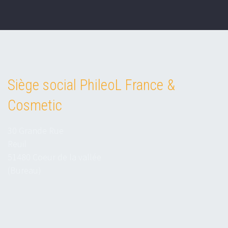
Siège social PhileoL France &
Cosmetic
30 Grande Rue
Reuil
51480 Coeur de la vallée
(Bureau)